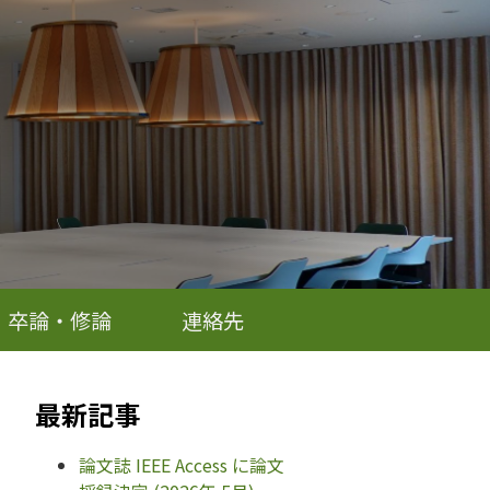
卒論・修論
連絡先
最新記事
論文誌 IEEE Access に論文