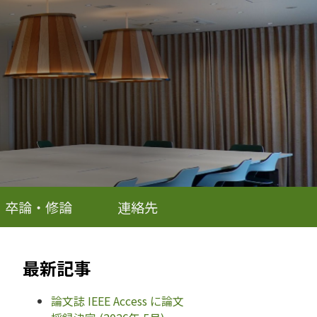
卒論・修論
連絡先
最新記事
論文誌 IEEE Access に論文